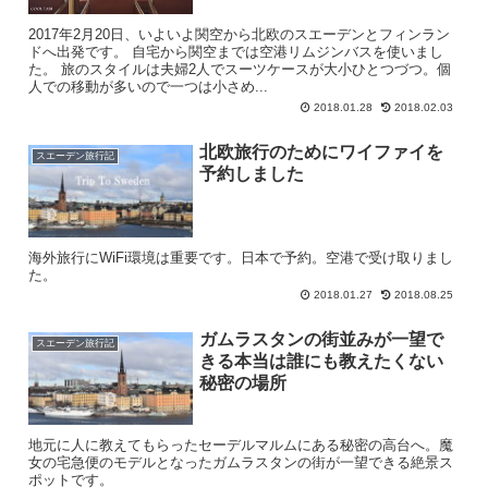
2017年2月20日、いよいよ関空から北欧のスエーデンとフィンラン
ドへ出発です。 自宅から関空までは空港リムジンバスを使いまし
た。 旅のスタイルは夫婦2人でスーツケースが大小ひとつづつ。個
人での移動が多いので一つは小さめ...
2018.01.28
2018.02.03
北欧旅行のためにワイファイを
スエーデン旅行記
予約しました
海外旅行にWiFi環境は重要です。日本で予約。空港で受け取りまし
た。
2018.01.27
2018.08.25
ガムラスタンの街並みが一望で
スエーデン旅行記
きる本当は誰にも教えたくない
秘密の場所
地元に人に教えてもらったセーデルマルムにある秘密の高台へ。魔
女の宅急便のモデルとなったガムラスタンの街が一望できる絶景ス
ポットです。